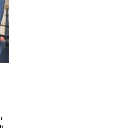
rt
ur