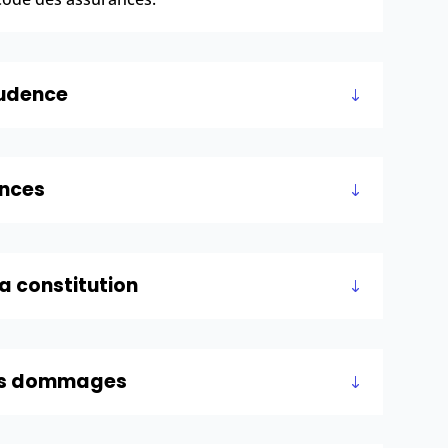
prudence
ances
la constitution
 des dommages