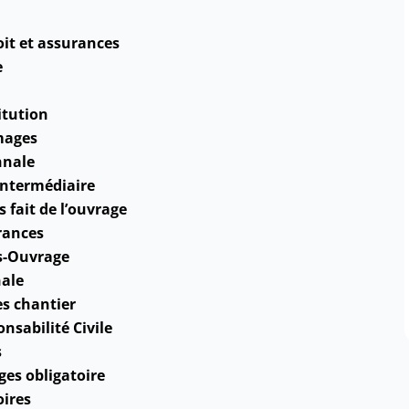
oit et assurances
e
itution
mages
nnale
intermédiaire
 fait de l’ouvrage
rances
s-Ouvrage
nale
es chantier
nsabilité Civile
s
es obligatoire
oires