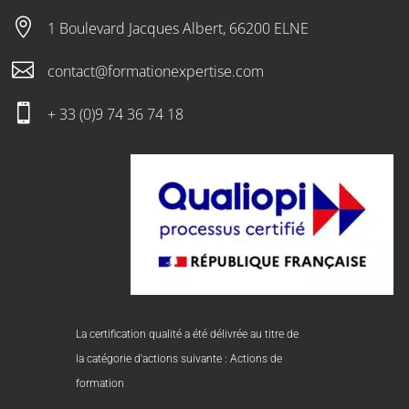

1 Boulevard Jacques Albert, 66200 ELNE

contact@formationexpertise.com

+ 33 (0)9 74 36 74 18
La certification qualité a été délivrée au titre de
la catégorie d'actions suivante : Actions de
formation