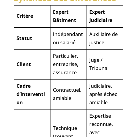
Expert
Expert
Critère
Bâtiment
Judiciaire
Indépendant
Auxiliaire de
Statut
ou salarié
justice
Particulier,
Juge /
Client
entreprise,
Tribunal
assurance
Cadre
Judiciaire,
Contractuel,
d’interventi
après échec
amiable
on
amiable
Expertise
reconnue,
Technique
avec
(souvent