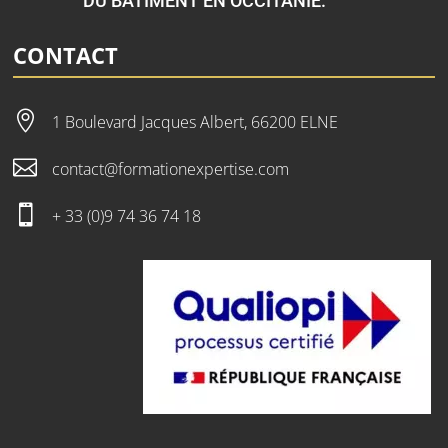
DU BÂTIMENT EN OCCITANIE.
CONTACT

1 Boulevard Jacques Albert, 66200 ELNE

contact@formationexpertise.com

+ 33 (0)9 74 36 74 18