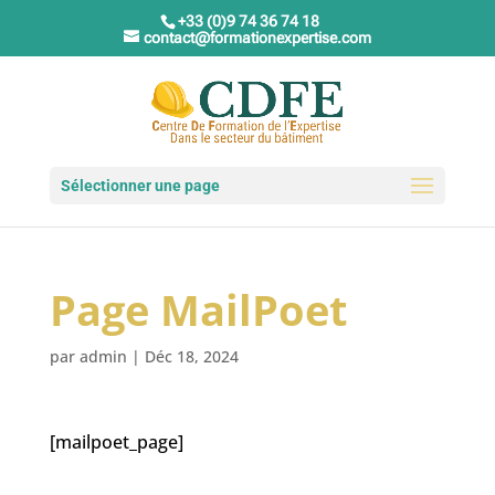
+33 (0)9 74 36 74 18
contact@formationexpertise.com
Sélectionner une page
Page MailPoet
par
admin
|
Déc 18, 2024
[mailpoet_page]