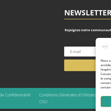
NEWSLETTE
Rejoignez notre communauté
Nous ut
accéder
l’expér
Consent
le comp
consent
certain
de Confidentialité
Conditions Générales d'Utilisation 2026 
CGU