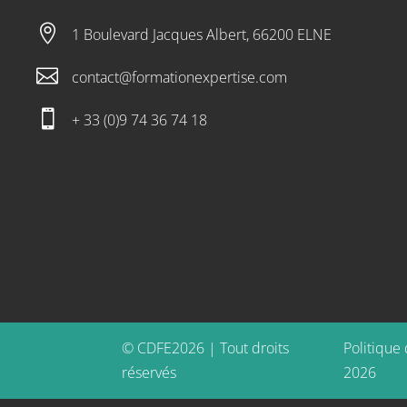

1 Boulevard Jacques Albert, 66200 ELNE

contact@formationexpertise.com

+ 33 (0)9 74 36 74 18
© CDFE2026 | Tout droits
Politique 
réservés
2026