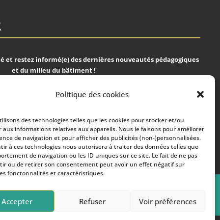
R
 et restez informé(e) des dernières nouveautés pédagogiques
et du milieu du bâtiment !
Politique des cookies
ilisons des technologies telles que les cookies pour stocker et/ou
 aux informations relatives aux appareils. Nous le faisons pour améliorer
S'ABONNER
ience de navigation et pour afficher des publicités (non-)personnalisées.
ir à ces technologies nous autorisera à traiter des données telles que
ortement de navigation ou les ID uniques sur ce site. Le fait de ne pas
Nous respectons votre vie privée !
ir ou de retirer son consentement peut avoir un effet négatif sur
es fonctonnalités et caractéristiques.
|
Mentions Légales 2024 |
CGV
Accepter
Refuser
Voir préférences