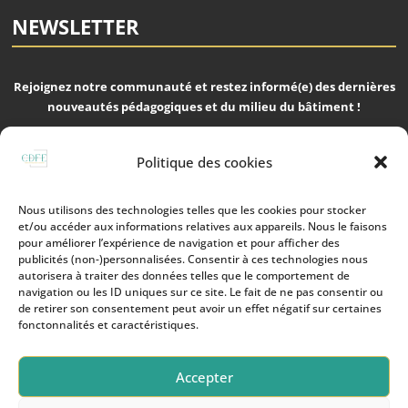
NEWSLETTER
Rejoignez notre communauté et restez informé(e) des dernières
nouveautés pédagogiques et du milieu du bâtiment !
Politique des cookies
Nous utilisons des technologies telles que les cookies pour stocker
S'ABONNER
et/ou accéder aux informations relatives aux appareils. Nous le faisons
pour améliorer l’expérience de navigation et pour afficher des
publicités (non-)personnalisées. Consentir à ces technologies nous
Nous respectons votre vie privée !
autorisera à traiter des données telles que le comportement de
navigation ou les ID uniques sur ce site. Le fait de ne pas consentir ou
de retirer son consentement peut avoir un effet négatif sur certaines
© CDFE2026 | Tout droits réservés
fonctonnalités et caractéristiques.
Politique de Confidentialité 2026
Accepter
Conditions Générales d'Utilisation 2026 | CGU