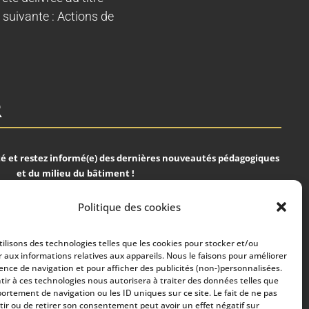
 suivante : Actions de
R
 et restez informé(e) des dernières nouveautés pédagogiques
et du milieu du bâtiment !
Politique des cookies
ilisons des technologies telles que les cookies pour stocker et/ou
S'ABONNER
 aux informations relatives aux appareils. Nous le faisons pour améliorer
ience de navigation et pour afficher des publicités (non-)personnalisées.
ir à ces technologies nous autorisera à traiter des données telles que
ortement de navigation ou les ID uniques sur ce site. Le fait de ne pas
Nous respectons votre vie privée !
ir ou de retirer son consentement peut avoir un effet négatif sur